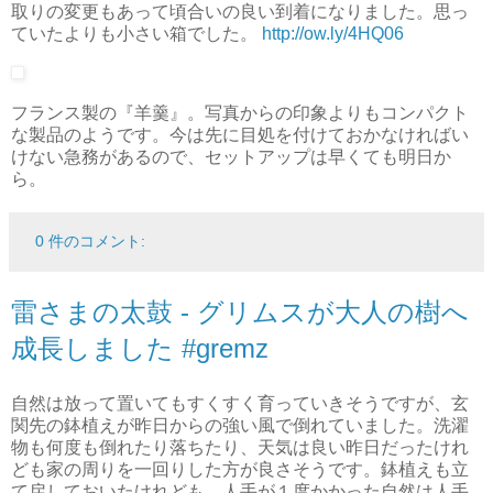
取りの変更もあって頃合いの良い到着になりました。思っ
ていたよりも小さい箱でした。
http://ow.ly/4HQ06
フランス製の『羊羹』。写真からの印象よりもコンパクト
な製品のようです。今は先に目処を付けておかなければい
けない急務があるので、セットアップは早くても明日か
ら。
0 件のコメント:
雷さまの太鼓 - グリムスが大人の樹へ
成長しました #gremz
自然は放って置いてもすくすく育っていきそうですが、玄
関先の鉢植えが昨日からの強い風で倒れていました。洗濯
物も何度も倒れたり落ちたり、天気は良い昨日だったけれ
ども家の周りを一回りした方が良さそうです。鉢植えも立
て戻しておいたけれども、人手が１度かかった自然は人手