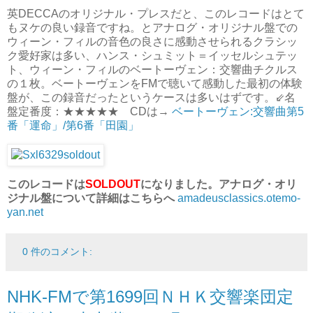
英DECCAのオリジナル・プレスだと、このレコードはとて
もヌケの良い録音ですね。とアナログ・オリジナル盤での
ウィーン・フィルの音色の良さに感動させられるクラシッ
ク愛好家は多い、ハンス・シュミット＝イッセルシュテッ
ト、ウィーン・フィルのベートーヴェン：交響曲チクルス
の１枚。ベートーヴェンをFMで聴いて感動した最初の体験
盤が、この録音だったというケースは多いはずです。⇙名
盤定番度：★★★★★ CDは→
ベートーヴェン:交響曲第5
番「運命」/第6番「田園」
このレコードは
SOLDOUT
になりました。
アナログ・オリ
ジナル盤について詳細はこちらへ
amadeusclassics.otemo-
yan.net
0 件のコメント:
NHK-FMで第1699回ＮＨＫ交響楽団定