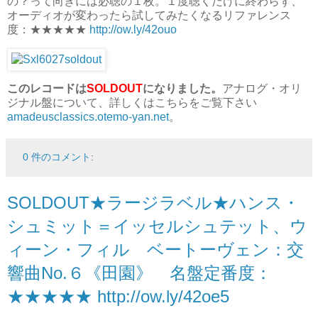
の？って向きには必聴の１枚。１度聴くだけに終わらず、
オーディオが変わったら試してみたくなるリファレンス
度：★★★★★
http://ow.ly/42ouo
このレコードは
SOLDOUT
になりました。
アナログ・オリ
ジナル盤について、詳しくはこちらをご覧下さい
amadeusclassics.otemo-yan.net
。
0 件のコメント:
SOLDOUT★ラージラベル★ハンス・
シュミット＝イッセルシュテット、ウ
ィーン・フィル ベートーヴェン：交
響曲No.６《田園》 名盤定番度：
★★★★★ http://ow.ly/42oe5