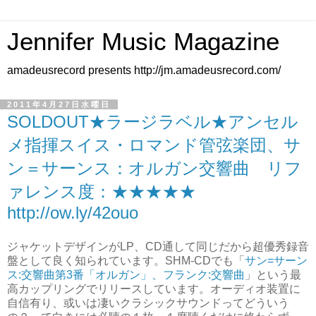
Jennifer Music Magazine
amadeusrecord presents http://jm.amadeusrecord.com/
2011年4月27日水曜日
SOLDOUT★ラージラベル★アンセル
メ指揮スイス・ロマンド管弦楽団、サ
ン＝サーンス：オルガン交響曲 リフ
ァレンス度：★★★★★
http://ow.ly/42ouo
ジャケットデザインがLP、CD通して同じだから超優秀録音
盤として良く知られています。SHM-CDでも「
サン=サーン
ス:交響曲第3番「オルガン」、フランク:交響曲
」という最
高カップリングでリリースしています。オーディオ装置に
自信有り、或いは凄いクラシックサウンドってどういう