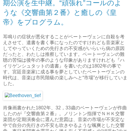
期公演を生中継。“頑張れ”コールのよ
うな《交響曲第２番》と癒しの《皇
帝》をプログラム。
耳鳴りの症状が悪化することがベートーヴェンに自殺を考
えさせて、遺書を書く事になったのですけれども音楽家と
してやっていくための先行きの不安感がいらいら病の原因
だったと、わたしは推察しています。ベートーヴェンの難
聴の苦悩は後年の事のような印象がありますけれども『ハ
イリゲンシュタットの遺書』を書いたのは1802年の事で
す。宮廷音楽家に成る事を夢としていたベートーヴェンの
時代は、音楽は市民階級の楽しみへと“市場”が移行していま
した。
肖像画書かれた1802年、32，33歳のベートーヴェンが作曲
したのが『交響曲第２番』。ノリントン指揮でＮＨＫ交響
楽団が定期演奏会に選んだ意図は、音楽の市場が不安定な
中で自分の先行きの不安も吹きやるような颯爽とした交響