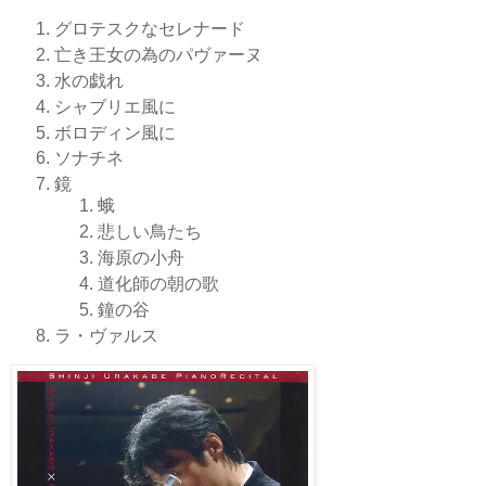
グロテスクなセレナード
亡き王女の為のパヴァーヌ
水の戯れ
シャブリエ風に
ボロディン風に
ソナチネ
鏡
蛾
悲しい鳥たち
海原の小舟
道化師の朝の歌
鐘の谷
ラ・ヴァルス