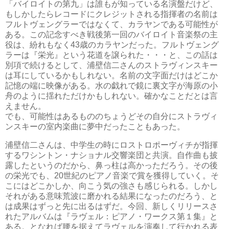
「バイロイトの第九」は誰もが知っている名演盤だけど、
もしかしたらレコードにクレジットされる指揮者の名前は
フルトヴェングラーではなくて、カラヤンである可能性が
ある。この記念すべき戦後第一回のバイロイト音楽祭の主
役は、紛れもなく43歳のカラヤンだった。フルトヴェング
ラーは『栄光』という花道を譲られた・・・と、この話は
別項で続けるとして、浦壁信二さんのストラヴィンスキー
は耳にしているかもしれない。名前の文字面だけはどこか
記憶の端に映像がある。水の戯れで鏡に裏文字が海原の小
舟のように揺れただけかもしれない。確かなことだとは言
えません。
でも、可能性はあるもののちょうどその自分にストラヴィ
ンスキーの室内楽曲に夢中だったこともあった。
浦壁信二さんは、中学生の時にロストロポーヴィチが指揮
するワシントン・ナショナル交響楽団と共演。自作曲も披
露したというのだから、鼻っ柱は高かっただろう。その後
の栄光でも、20世紀のピアノ音楽で賞を獲得していく。そ
こにはどこかしか、向こう気の強さも感じられる。しかし
それがある意味荒波に磨かれる結果になったのだろう、と
は成果はずっと先に出るはずだ。今回、新しくリリースさ
れたアルバムは『ラヴェル：ピアノ・ワークス第１集』と
ある。となれば腰を据えてラヴェルを演奏して行かれる表