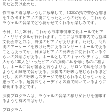
明だと受け止めた。
作曲家の道は早いうちに放棄して、10本の指で豊かな響き
を生み出すピアノの虜になったというのだから、これから
ラヴェルの音楽でどう聴かせてくれるか楽しみです。
今日、11月30日。これから熊本市健軍文化ホールでピア
ノ・リサイタルが行われます。ここには熊本市内でも益城
文化会館と並ぶ、自慢のピアノがあります。ただし、商店
街のアーケードを抜けた先にあるコンサートホールである
こともあってか、日頃はピアノの発表会に使われているぐ
らいの残念さがある。ホールとしてのキャパシティも、300
人から400人といったピアノの演奏に耳を傾けるのに程よ
し。ホールに音が響きと言うよりも、サロンで耳を傾ける
ような距離感で音がある。演奏者の呼吸も感じられるほど
だし、客席の呼吸もステージで感じられるんじゃないかと
思っている。超贅沢なオーディオ装置で聞いているように
錯覚するほどです。
演奏プログラムは、ラヴェルの音楽の移り変わりを俯瞰す
るような有名曲ばかり。
プログラム