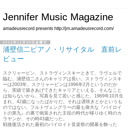
Jennifer Music Magazine
amadeusrecord presents http://jm.amadeusrecord.com/
2012年11月30日金曜日
浦壁信二ピアノ・リサイタル 直前レ
ビュー
スクリャービン、ストラヴィンスキーときて、ラヴェルで
臨む。浦壁信二さんのキャリアは長い。ストラヴィンスキ
ーは2003年。スクリャービンは1996年2月というのだか
ら、実績で築きあげてきたキャリアといえる。そんなこと
は知らないから、写真を見て若いと感じた。1969年10月生
まれ、42歳になったばかりだ。それは遅咲きとかというも
のではない。フルトヴェングラーの最も偉大な『バイロイ
トの第九』の裏で画策された主役の時代が移りゆく時のカ
ラヤンが、その時43歳だった。
戦後復活された最初のバイロイト音楽祭の開幕を飾った